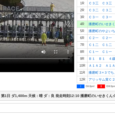
1R
Ｃ３三 Ｃ３三
2R
Ｃ３二 Ｃ３二
3R
Ｃ３一 Ｃ３一
4R
5R
6R
Ｃ２一 Ｃ２一
7R
Ｃ１二 Ｃ１二
8R
Ｃ１一 Ｃ１一
9R
Ｂ１ Ｂ１ ４
10R
Ａ１Ａ２ Ａ１
11R
12R
アリッサム賞Ｃ
I
GI/JpnI
II
GII/Jpn
路競馬 第1日 ダ1,400m 天候：晴 ダ：良 発走時刻12:10 播磨町のい