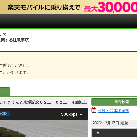
いて
に関する注意事項
ご確認ください。
ことがあります。
日付検索
播磨町のいせきくん☆来場記念Ｃ２二 Ｃ２二 ４歳以上
日付・競馬場選択
500kbps
2026年2月17日
姫路
R