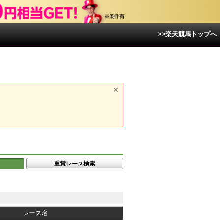
>>楽天競馬トップへ
重賞レース検索
レース名