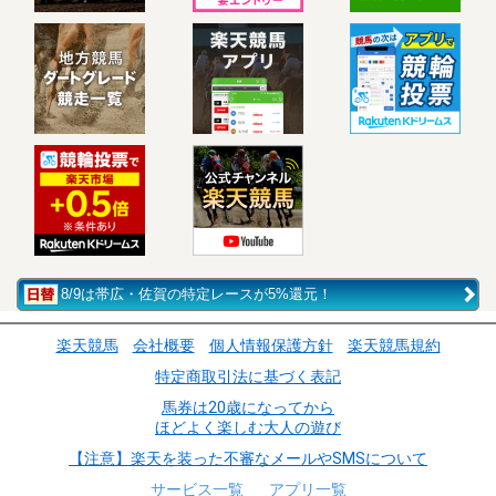
8/9は帯広・佐賀の特定レースが5%還元！
楽天競馬
会社概要
個人情報保護方針
楽天競馬規約
特定商取引法に基づく表記
馬券は20歳になってから
ほどよく楽しむ大人の遊び
【注意】楽天を装った不審なメールやSMSについて
サービス一覧
アプリ一覧