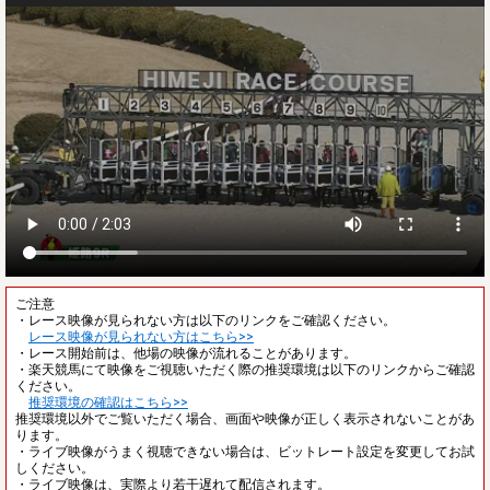
ご注意
・レース映像が見られない方は以下のリンクをご確認ください。
レース映像が見られない方はこちら>>
・レース開始前は、他場の映像が流れることがあります。
・楽天競馬にて映像をご視聴いただく際の推奨環境は以下のリンクからご確認
ください。
推奨環境の確認はこちら>>
推奨環境以外でご覧いただく場合、画面や映像が正しく表示されないことがあ
ります。
・ライブ映像がうまく視聴できない場合は、ビットレート設定を変更してお試
しください。
・ライブ映像は、実際より若干遅れて配信されます。