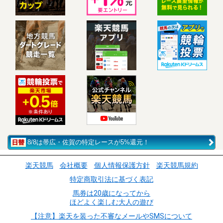
8/8は帯広・佐賀の特定レースが5%還元！
楽天競馬
会社概要
個人情報保護方針
楽天競馬規約
特定商取引法に基づく表記
馬券は20歳になってから
ほどよく楽しむ大人の遊び
【注意】楽天を装った不審なメールやSMSについて