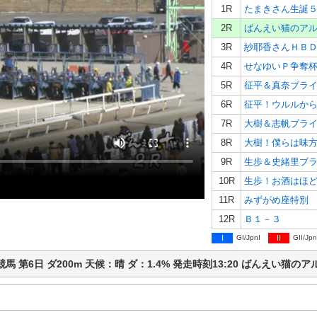
1R
たまきさん生誕
2R
ばんえい猫のア
3R
紗耶香さんＨＢ
4R
せなゆいＰ争奪
5R
征平＆真奈ブラ
6R
征平！ウルルか
7R
大樹＆志帆ブラ
8R
大樹！僕らは味
9R
生歩＆史緒里ブ
10R
生歩！お酒はほ
11R
みずがめ座特別
12R
Ｂ１－３
I
GI/JpnI
II
GII/Jpn
広ば競馬 第6日 ダ200m 天候：晴 ダ：1.4% 発走時刻13:20 ばんえい