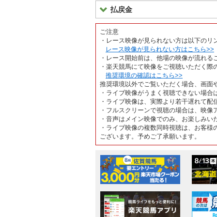
払戻金
ご注意
・レース映像が見られない方は以下のリ
レース映像が見られない方はこちら>>
・レース開始前は、他場の映像が流れる
・楽天競馬にて映像をご視聴いただく際
推奨環境の確認はこちら>>
推奨環境以外でご覧いただく場合、画面
・ライブ映像がうまく視聴できない場合
・ライブ映像は、実際より若干遅れて配
・フルスクリーンで視聴の場合は、映像
・音声はメイン映像でのみ、お楽しみい
・ライブ映像の複数同時視聴は、お客様
ございます。予めご了承願います。