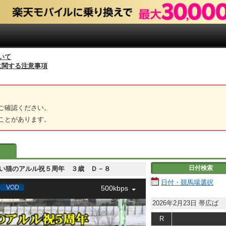
いて
に関する注意事項
ご確認ください。
ことがあります。
日付検索
 ばんえい猫のアルル祝５周年 ３歳 Ｄ－８
日付・競馬場選択
500kbps
2026年2月23日
帯広ば
R