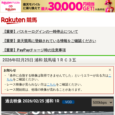
楽天競馬
【重要】パスキーログインの一時停止について
【重要】楽天競馬に登録されている情報をご確認ください
【重要】PayPayチャージ時の注意事項
2026年02月25日 浦和 競馬場 1 R Ｃ３五
お知らせ
・「条件に合致する映像は取得できませんでした」というエラーが出る方は
こ
ちら
をご確認ください。
・レース映像が見られない方は
こちら
をご確認ください。
・レース開始前は、他場の映像が流れることがあります。
過去映像 2026/02/25 浦和 1R