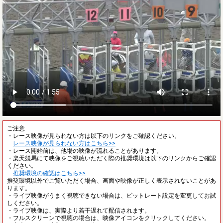
ご注意
・レース映像が見られない方は以下のリンクをご確認ください。
レース映像が見られない方はこちら>>
・レース開始前は、他場の映像が流れることがあります。
・楽天競馬にて映像をご視聴いただく際の推奨環境は以下のリンクからご確認
ください。
推奨環境の確認はこちら>>
推奨環境以外でご覧いただく場合、画面や映像が正しく表示されないことがあ
ります。
・ライブ映像がうまく視聴できない場合は、ビットレート設定を変更してお試
しください。
・ライブ映像は、実際より若干遅れて配信されます。
・フルスクリーンで視聴の場合は、映像アイコンをクリックしてください。