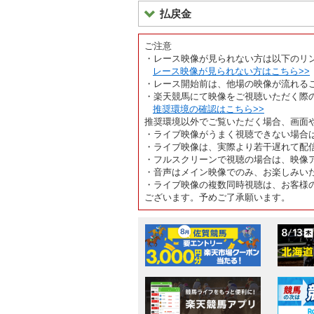
払戻金
ご注意
・レース映像が見られない方は以下のリ
レース映像が見られない方はこちら>>
・レース開始前は、他場の映像が流れる
・楽天競馬にて映像をご視聴いただく際
推奨環境の確認はこちら>>
推奨環境以外でご覧いただく場合、画面
・ライブ映像がうまく視聴できない場合
・ライブ映像は、実際より若干遅れて配
・フルスクリーンで視聴の場合は、映像
・音声はメイン映像でのみ、お楽しみい
・ライブ映像の複数同時視聴は、お客様
ございます。予めご了承願います。