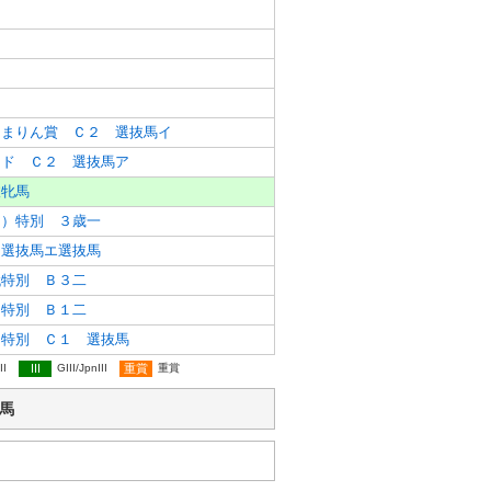
なまりん賞 Ｃ２ 選抜馬イ
ンド Ｃ２ 選抜馬ア
抜牝馬
り）特別 ３歳一
 選抜馬エ選抜馬
代特別 Ｂ３二
）特別 Ｂ１二
）特別 Ｃ１ 選抜馬
II
III
GIII/JpnIII
重賞
重賞
牝馬