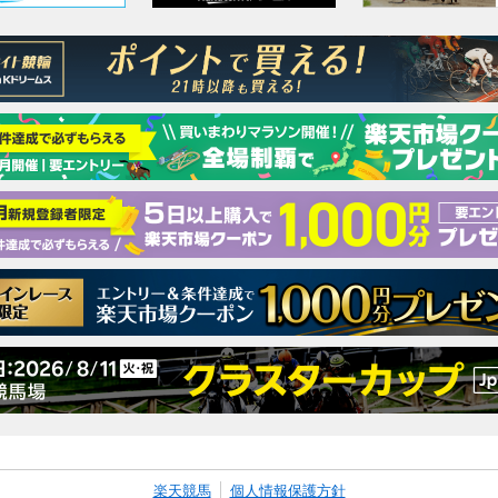
楽天競馬
個人情報保護方針