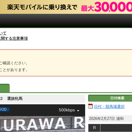
いて
に関する注意事項
ご確認ください。
ことがあります。
日付検索
 Ｃ２ 選抜牝馬
日付・競馬場選択
500kbps
2026年2月27日
浦和
R