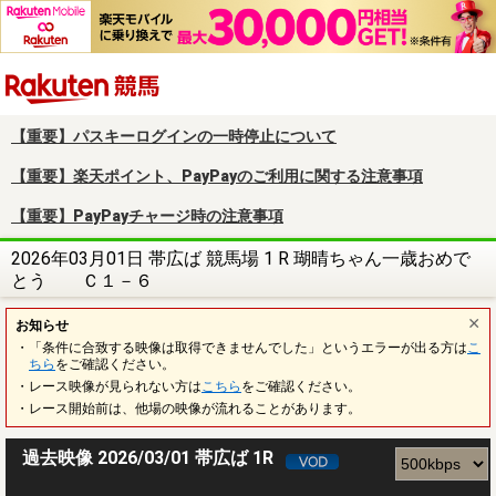
楽天競馬
【重要】パスキーログインの一時停止について
【重要】楽天ポイント、PayPayのご利用に関する注意事項
【重要】PayPayチャージ時の注意事項
2026年03月01日 帯広ば 競馬場 1 R 瑚晴ちゃん一歳おめで
とう Ｃ１－６
お知らせ
・「条件に合致する映像は取得できませんでした」というエラーが出る方は
こ
ちら
をご確認ください。
・レース映像が見られない方は
こちら
をご確認ください。
・レース開始前は、他場の映像が流れることがあります。
過去映像 2026/03/01 帯広ば 1R