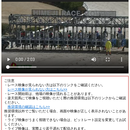
ご注意
・レース映像が見られない方は以下のリンクをご確認ください。
レース映像が見られない方はこちら>>
・レース開始前は、他場の映像が流れることがあります。
・楽天競馬にて映像をご視聴いただく際の推奨環境は以下のリンクからご確認
ください。
推奨環境の確認はこちら>>
推奨環境以外でご覧いただく場合、画面や映像が正しく表示されないことがあ
ります。
・ライブ映像がうまく視聴できない場合は、ビットレート設定を変更してお試
しください。
・ライブ映像は、実際より若干遅れて配信されます。