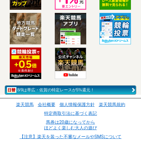
8/9は帯広・佐賀の特定レースが5%還元！
楽天競馬
会社概要
個人情報保護方針
楽天競馬規約
特定商取引法に基づく表記
馬券は20歳になってから
ほどよく楽しむ大人の遊び
【注意】楽天を装った不審なメールやSMSについて