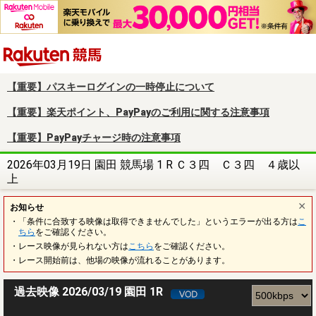
楽天競馬
【重要】パスキーログインの一時停止について
【重要】楽天ポイント、PayPayのご利用に関する注意事項
【重要】PayPayチャージ時の注意事項
2026年03月19日 園田 競馬場 1 R Ｃ３四 Ｃ３四 ４歳以
上
お知らせ
・「条件に合致する映像は取得できませんでした」というエラーが出る方は
こ
ちら
をご確認ください。
・レース映像が見られない方は
こちら
をご確認ください。
・レース開始前は、他場の映像が流れることがあります。
過去映像 2026/03/19 園田 1R