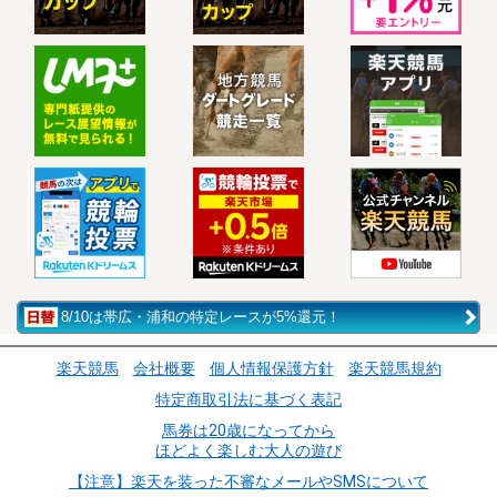
8/10は帯広・浦和の特定レースが5%還元！
楽天競馬
会社概要
個人情報保護方針
楽天競馬規約
特定商取引法に基づく表記
馬券は20歳になってから
ほどよく楽しむ大人の遊び
【注意】楽天を装った不審なメールやSMSについて