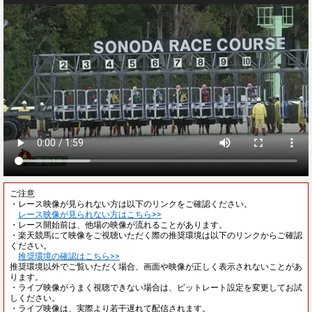
ご注意
・レース映像が見られない方は以下のリンクをご確認ください。
レース映像が見られない方はこちら>>
・レース開始前は、他場の映像が流れることがあります。
・楽天競馬にて映像をご視聴いただく際の推奨環境は以下のリンクからご確認
ください。
推奨環境の確認はこちら>>
推奨環境以外でご覧いただく場合、画面や映像が正しく表示されないことがあ
ります。
・ライブ映像がうまく視聴できない場合は、ビットレート設定を変更してお試
しください。
・ライブ映像は、実際より若干遅れて配信されます。