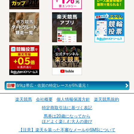
8/9は帯広・佐賀の特定レースが5%還元！
楽天競馬
会社概要
個人情報保護方針
楽天競馬規約
特定商取引法に基づく表記
馬券は20歳になってから
ほどよく楽しむ大人の遊び
【注意】楽天を装った不審なメールやSMSについて