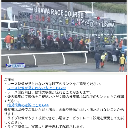
ご注意
・レース映像が見られない方は以下のリンクをご確認ください。
レース映像が見られない方はこちら>>
・レース開始前は、他場の映像が流れることがあります。
・楽天競馬にて映像をご視聴いただく際の推奨環境は以下のリンクからご確認
ください。
推奨環境の確認はこちら>>
推奨環境以外でご覧いただく場合、画面や映像が正しく表示されないことがあ
ります。
・ライブ映像がうまく視聴できない場合は、ビットレート設定を変更してお試
しください。
・ライブ映像は、実際より若干遅れて配信されます。