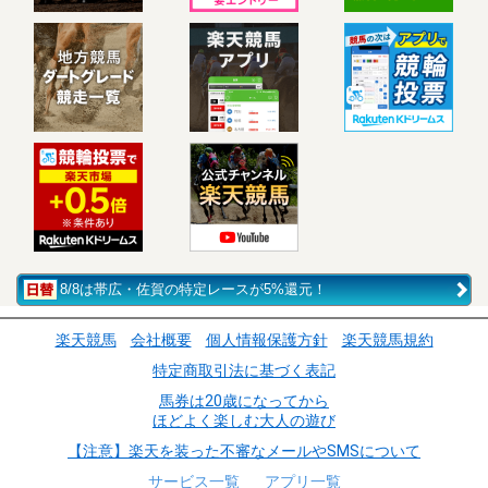
8/8は帯広・佐賀の特定レースが5%還元！
楽天競馬
会社概要
個人情報保護方針
楽天競馬規約
特定商取引法に基づく表記
馬券は20歳になってから
ほどよく楽しむ大人の遊び
【注意】楽天を装った不審なメールやSMSについて
サービス一覧
アプリ一覧