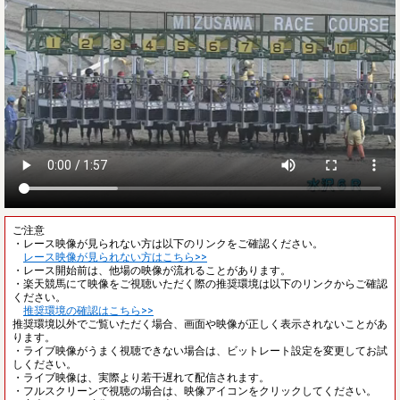
ご注意
・レース映像が見られない方は以下のリンクをご確認ください。
レース映像が見られない方はこちら>>
・レース開始前は、他場の映像が流れることがあります。
・楽天競馬にて映像をご視聴いただく際の推奨環境は以下のリンクからご確認
ください。
推奨環境の確認はこちら>>
推奨環境以外でご覧いただく場合、画面や映像が正しく表示されないことがあ
ります。
・ライブ映像がうまく視聴できない場合は、ビットレート設定を変更してお試
しください。
・ライブ映像は、実際より若干遅れて配信されます。
・フルスクリーンで視聴の場合は、映像アイコンをクリックしてください。