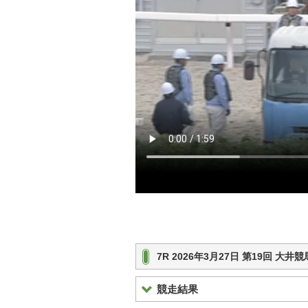
7R 2026年3月27日 第19回 大
競走結果