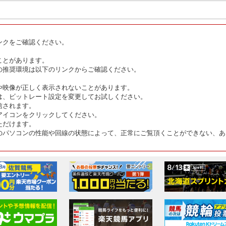
ンクをご確認ください。
ことがあります。
の推奨環境は以下のリンクからご確認ください。
や映像が正しく表示されないことがあります。
は、ビットレート設定を変更してお試しください。
信されます。
アイコンをクリックしてください。
ただけます。
のパソコンの性能や回線の状態によって、正常にご覧頂くことができない、あ