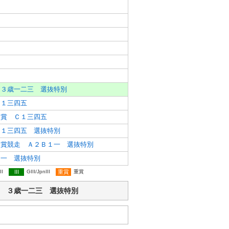
 ３歳一二三 選抜特別
Ｃ１三四五
ア賞 Ｃ１三四五
Ｃ１三四五 選抜特別
ン賞競走 Ａ２Ｂ１一 選抜特別
３一 選抜特別
II
III
GIII/JpnIII
重賞
重賞
特別競走 ３歳一二三 選抜特別