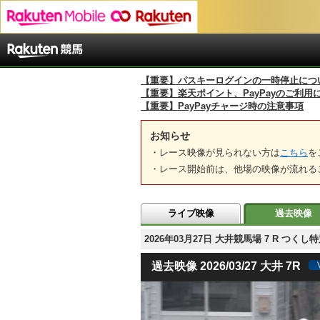
【重要】パスキーログインの一時停止につ
【重要】楽天ポイント、PayPayのご利用
【重要】PayPayチャージ時の注意事項
お知らせ
・レース映像が見られない方は
こちら
を
・レース開始前は、他場の映像が流れる
ライブ映像
過去映像
2026年03月27日 大井競馬場 7 R つ
過去映像 2026/03/27 大井 7R