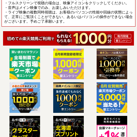
・フルスクリーンで視聴の場合は、映像アイコンをクリックしてください。
・音声はメイン映像でのみ、お楽しみいただけます。
・ライブ映像の複数同時視聴は、お客様のパソコンの性能や回線の状態によっ
て、正常にご覧頂くことができない、あるいはパソコンの操作ができない場合
がございます。予めご了承願います。