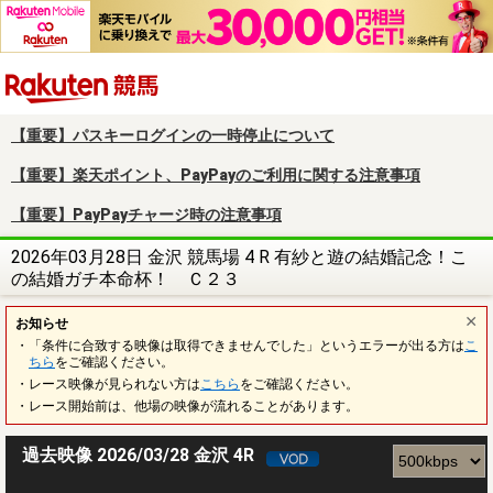
楽天競馬
【重要】パスキーログインの一時停止について
【重要】楽天ポイント、PayPayのご利用に関する注意事項
【重要】PayPayチャージ時の注意事項
2026年03月28日 金沢 競馬場 4 R 有紗と遊の結婚記念！こ
の結婚ガチ本命杯！ Ｃ２３
お知らせ
・「条件に合致する映像は取得できませんでした」というエラーが出る方は
こ
ちら
をご確認ください。
・レース映像が見られない方は
こちら
をご確認ください。
・レース開始前は、他場の映像が流れることがあります。
過去映像 2026/03/28 金沢 4R