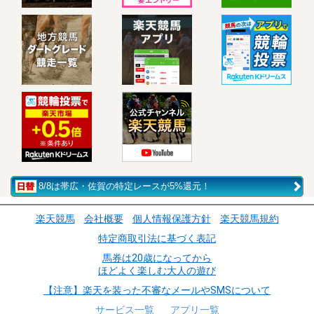
8/8は帯広・佐賀の特定レースが5%還元！
楽天競馬
会社概要
個人情報保護方針
楽天競馬規約
特定商取引法に基づく表記
馬券は20歳になってから
ほどよく楽しむ大人の遊び
【注意】楽天を装った不審なメールやSMSについて
サービス一覧
アプリ一覧