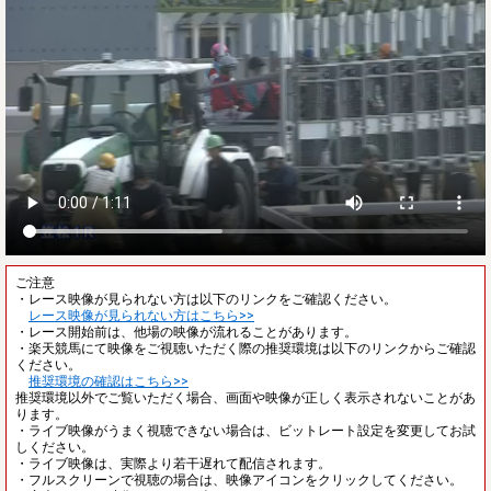
ご注意
・レース映像が見られない方は以下のリンクをご確認ください。
レース映像が見られない方はこちら>>
・レース開始前は、他場の映像が流れることがあります。
・楽天競馬にて映像をご視聴いただく際の推奨環境は以下のリンクからご確認
ください。
推奨環境の確認はこちら>>
推奨環境以外でご覧いただく場合、画面や映像が正しく表示されないことがあ
ります。
・ライブ映像がうまく視聴できない場合は、ビットレート設定を変更してお試
しください。
・ライブ映像は、実際より若干遅れて配信されます。
・フルスクリーンで視聴の場合は、映像アイコンをクリックしてください。