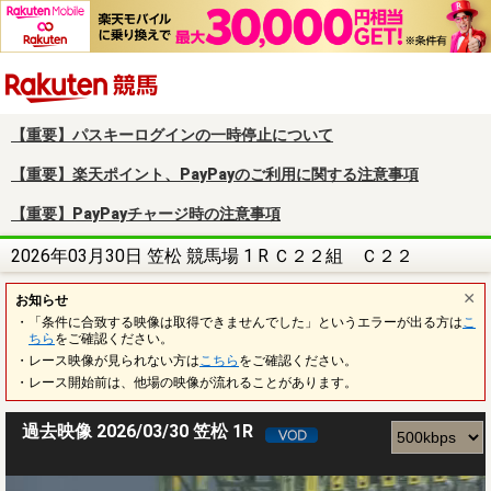
楽天競馬
【重要】パスキーログインの一時停止について
【重要】楽天ポイント、PayPayのご利用に関する注意事項
【重要】PayPayチャージ時の注意事項
2026年03月30日 笠松 競馬場 1 R Ｃ２２組 Ｃ２２
お知らせ
・「条件に合致する映像は取得できませんでした」というエラーが出る方は
こ
ちら
をご確認ください。
・レース映像が見られない方は
こちら
をご確認ください。
・レース開始前は、他場の映像が流れることがあります。
過去映像 2026/03/30 笠松 1R