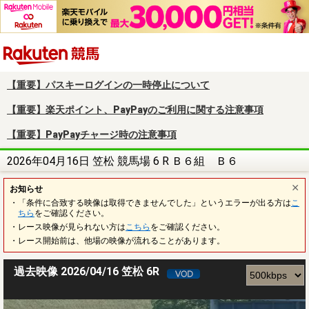
楽天競馬
【重要】パスキーログインの一時停止について
【重要】楽天ポイント、PayPayのご利用に関する注意事項
【重要】PayPayチャージ時の注意事項
2026年04月16日 笠松 競馬場 6 R Ｂ６組 Ｂ６
お知らせ
・「条件に合致する映像は取得できませんでした」というエラーが出る方は
こ
ちら
をご確認ください。
・レース映像が見られない方は
こちら
をご確認ください。
・レース開始前は、他場の映像が流れることがあります。
過去映像 2026/04/16 笠松 6R