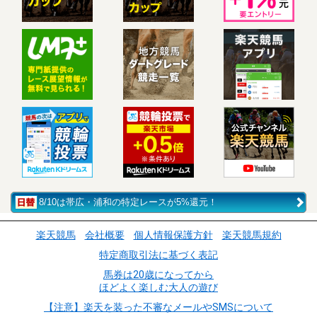
8/10は帯広・浦和の特定レースが5%還元！
楽天競馬
会社概要
個人情報保護方針
楽天競馬規約
特定商取引法に基づく表記
馬券は20歳になってから
ほどよく楽しむ大人の遊び
【注意】楽天を装った不審なメールやSMSについて