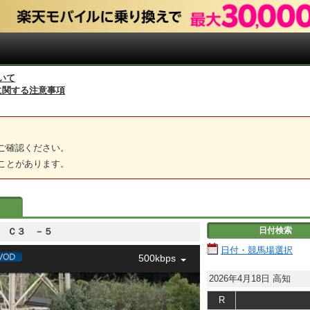
いて
に関する注意事項
ご確認ください。
ことがあります。
日付検索
－５ Ｃ３ －５
日付・競馬場選択
500kbps
2026年4月18日
高知
R