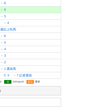
 －６
 －５
 －５
１ －４
歳以上牝馬
 －６
 －５
 －４
 －３
 －２
 －１選抜馬
ス Ｃ３ －７記者選抜
II
III
GIII/JpnIII
重賞
重賞
５