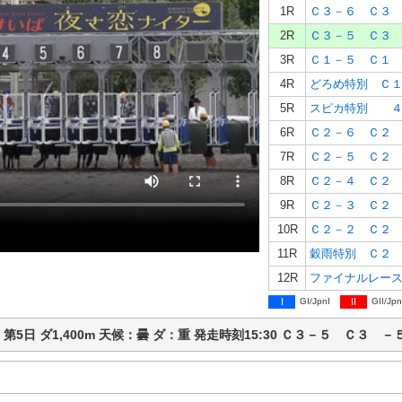
1R
Ｃ３－６ Ｃ３
2R
Ｃ３－５ Ｃ３
3R
Ｃ１－５ Ｃ１
4R
どろめ特別 Ｃ
5R
スピカ特別 ４
6R
Ｃ２－６ Ｃ２
7R
Ｃ２－５ Ｃ２
8R
Ｃ２－４ Ｃ２
9R
Ｃ２－３ Ｃ２
10R
Ｃ２－２ Ｃ２
11R
穀雨特別 Ｃ２
12R
ファイナルレー
I
GI/JpnI
II
GII/Jpn
競馬 第5日 ダ1,400m 天候：曇 ダ：重 発走時刻15:30 Ｃ３－５ Ｃ３ －