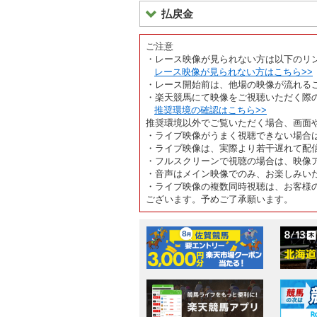
払戻金
ご注意
・レース映像が見られない方は以下のリ
レース映像が見られない方はこちら>>
・レース開始前は、他場の映像が流れる
・楽天競馬にて映像をご視聴いただく際
推奨環境の確認はこちら>>
推奨環境以外でご覧いただく場合、画面
・ライブ映像がうまく視聴できない場合
・ライブ映像は、実際より若干遅れて配
・フルスクリーンで視聴の場合は、映像
・音声はメイン映像でのみ、お楽しみい
・ライブ映像の複数同時視聴は、お客様
ございます。予めご了承願います。