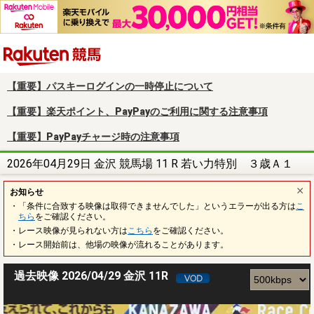
楽天競馬
【重要】パスキーログインの一時停止について
【重要】楽天ポイント、PayPayのご利用に関する注意事項
【重要】PayPayチャージ時の注意事項
2026年04月29日 金沢 競馬場 11 R 若い力特別 ３歳Ａ１
お知らせ
・「条件に合致する映像は取得できませんでした」というエラーが出る方は
こ
ちら
をご確認ください。
・レース映像が見られない方は
こちら
をご確認ください。
・レース開始前は、他場の映像が流れることがあります。
過去映像 2026/04/29 金沢 11R