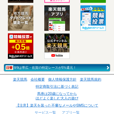
8/9は帯広・佐賀の特定レースが5%還元！
楽天競馬
会社概要
個人情報保護方針
楽天競馬規約
特定商取引法に基づく表記
馬券は20歳になってから
ほどよく楽しむ大人の遊び
【注意】楽天を装った不審なメールやSMSについて
サービス一覧
アプリ一覧