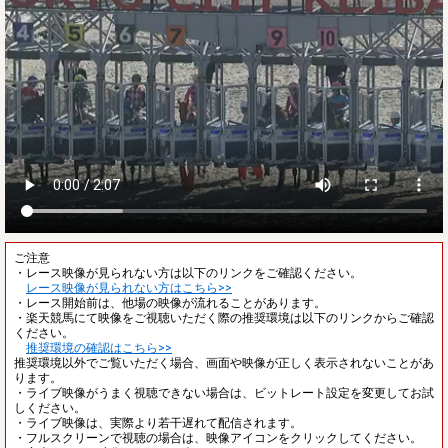
ご注意
・レース映像が見られない方は以下のリンクをご確認ください。
レース映像が見られない方はこちら>>
・レース開始前は、他場の映像が流れることがあります。
・楽天競馬にて映像をご視聴いただく際の推奨環境は以下のリンクからご確認
ください。
推奨環境の確認はこちら>>
推奨環境以外でご覧いただく場合、画面や映像が正しく表示されないことがあ
ります。
・ライブ映像がうまく視聴できない場合は、ビットレート設定を変更してお試
しください。
・ライブ映像は、実際より若干遅れて配信されます。
・フルスクリーンで視聴の場合は、映像アイコンをクリックしてください。