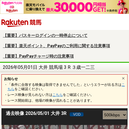
楽天競馬
【重要】パスキーログインの一時停止について
【重要】楽天ポイント、PayPayのご利用に関する注意事項
【重要】PayPayチャージ時の注意事項
2026年05月01日 大井 競馬場 3 R ３歳一二三
お知らせ
・「条件に合致する映像は取得できませんでした」というエラーが出る方は
こ
ちら
をご確認ください。
・レース映像が見られない方は
こちら
をご確認ください。
・レース開始前は、他場の映像が流れることがあります。
過去映像 2026/05/01 大井 3R