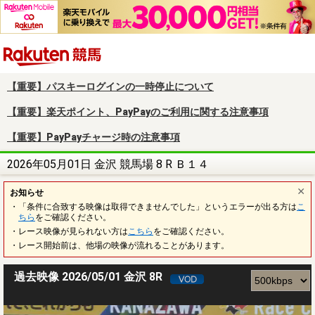
楽天競馬
【重要】パスキーログインの一時停止について
【重要】楽天ポイント、PayPayのご利用に関する注意事項
【重要】PayPayチャージ時の注意事項
2026年05月01日 金沢 競馬場 8 R Ｂ１４
お知らせ
・「条件に合致する映像は取得できませんでした」というエラーが出る方は
こ
ちら
をご確認ください。
・レース映像が見られない方は
こちら
をご確認ください。
・レース開始前は、他場の映像が流れることがあります。
過去映像 2026/05/01 金沢 8R