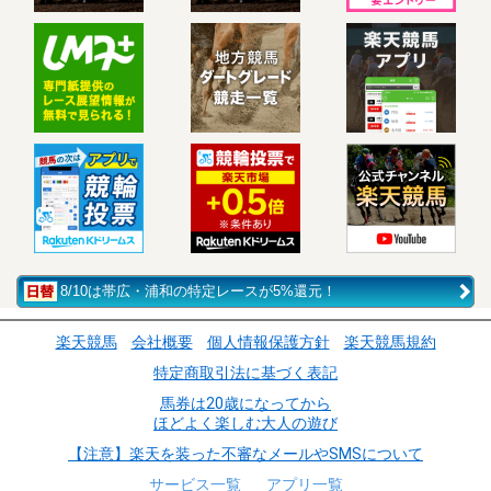
8/10は帯広・浦和の特定レースが5%還元！
楽天競馬
会社概要
個人情報保護方針
楽天競馬規約
特定商取引法に基づく表記
馬券は20歳になってから
ほどよく楽しむ大人の遊び
【注意】楽天を装った不審なメールやSMSについて
サービス一覧
アプリ一覧