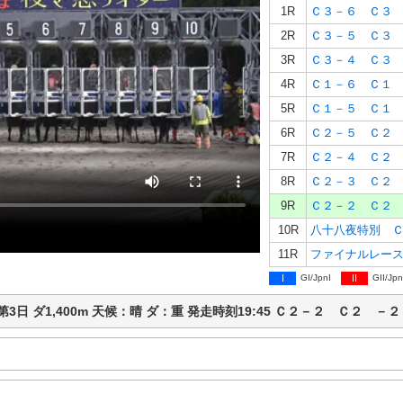
1R
Ｃ３－６ Ｃ３
2R
Ｃ３－５ Ｃ３
3R
Ｃ３－４ Ｃ３
4R
Ｃ１－６ Ｃ１
5R
Ｃ１－５ Ｃ１
6R
Ｃ２－５ Ｃ２
7R
Ｃ２－４ Ｃ２
8R
Ｃ２－３ Ｃ２
9R
Ｃ２－２ Ｃ２
10R
八十八夜特別 
11R
ファイナルレー
I
GI/JpnI
II
GII/Jpn
馬 第3日 ダ1,400m 天候：晴 ダ：重 発走時刻19:45 Ｃ２－２ Ｃ２ －２