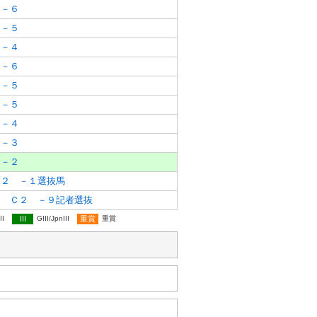
 －６
 －５
 －４
 －６
 －５
 －５
 －４
 －３
 －２
Ｃ２ －１選抜馬
ス Ｃ２ －９記者選抜
II
III
GIII/JpnIII
重賞
重賞