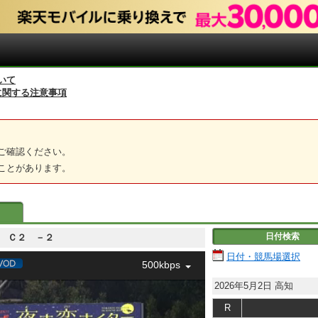
いて
に関する注意事項
ご確認ください。
ことがあります。
日付検索
－２ Ｃ２ －２
日付・競馬場選択
500kbps
2026年5月2日
高知
R