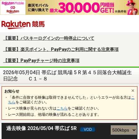
楽天競馬
【重要】パスキーログインの一時停止について
【重要】楽天ポイント、PayPayのご利用に関する注意事項
【重要】PayPayチャージ時の注意事項
2026年05月04日 帯広ば 競馬場 5 R 第４５回落合大輔誕生
日記念 Ｃ１－８
お知らせ
・「条件に合致する映像は取得できませんでした」というエラーが出る方は
こ
ちら
をご確認ください。
・レース映像が見られない方は
こちら
をご確認ください。
・レース開始前は、他場の映像が流れることがあります。
過去映像 2026/05/04 帯広ば 5R