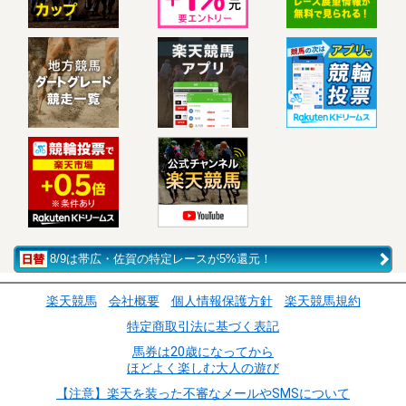
8/9は帯広・佐賀の特定レースが5%還元！
楽天競馬
会社概要
個人情報保護方針
楽天競馬規約
特定商取引法に基づく表記
馬券は20歳になってから
ほどよく楽しむ大人の遊び
【注意】楽天を装った不審なメールやSMSについて