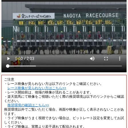
ご注意
・レース映像が見られない方は以下のリンクをご確認ください。
レース映像が見られない方はこちら>>
・レース開始前は、他場の映像が流れることがあります。
・楽天競馬にて映像をご視聴いただく際の推奨環境は以下のリンクからご確認
ください。
推奨環境の確認はこちら>>
推奨環境以外でご覧いただく場合、画面や映像が正しく表示されないことがあ
ります。
・ライブ映像がうまく視聴できない場合は、ビットレート設定を変更してお試
しください。
・ライブ映像は、実際より若干遅れて配信されます。