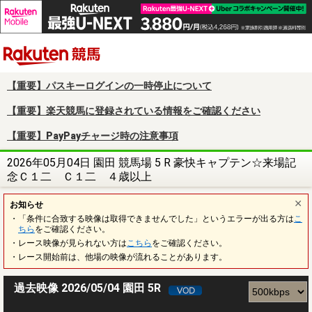
楽天競馬
【重要】パスキーログインの一時停止について
【重要】楽天競馬に登録されている情報をご確認ください
【重要】PayPayチャージ時の注意事項
2026年05月04日 園田 競馬場 5 R 豪快キャプテン☆来場記
念Ｃ１二 Ｃ１二 ４歳以上
お知らせ
・「条件に合致する映像は取得できませんでした」というエラーが出る方は
こ
ちら
をご確認ください。
・レース映像が見られない方は
こちら
をご確認ください。
・レース開始前は、他場の映像が流れることがあります。
過去映像 2026/05/04 園田 5R