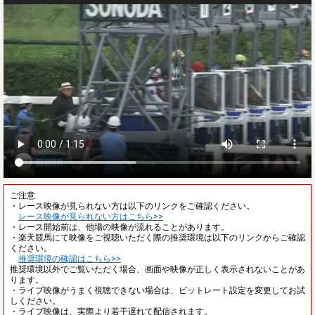
ご注意
・レース映像が見られない方は以下のリンクをご確認ください。
レース映像が見られない方はこちら>>
・レース開始前は、他場の映像が流れることがあります。
・楽天競馬にて映像をご視聴いただく際の推奨環境は以下のリンクからご確認
ください。
推奨環境の確認はこちら>>
推奨環境以外でご覧いただく場合、画面や映像が正しく表示されないことがあ
ります。
・ライブ映像がうまく視聴できない場合は、ビットレート設定を変更してお試
しください。
・ライブ映像は、実際より若干遅れて配信されます。