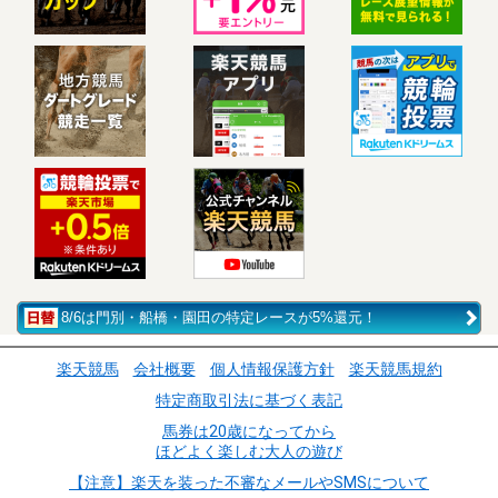
8/6は門別・船橋・園田の特定レースが5%還元！
楽天競馬
会社概要
個人情報保護方針
楽天競馬規約
特定商取引法に基づく表記
馬券は20歳になってから
ほどよく楽しむ大人の遊び
【注意】楽天を装った不審なメールやSMSについて