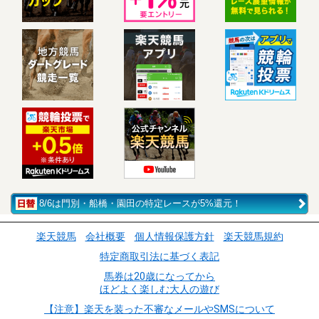
8/6は門別・船橋・園田の特定レースが5%還元！
楽天競馬
会社概要
個人情報保護方針
楽天競馬規約
特定商取引法に基づく表記
馬券は20歳になってから
ほどよく楽しむ大人の遊び
【注意】楽天を装った不審なメールやSMSについて