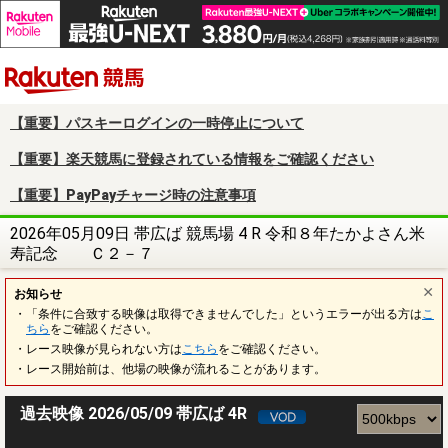
楽天競馬
【重要】パスキーログインの一時停止について
【重要】楽天競馬に登録されている情報をご確認ください
【重要】PayPayチャージ時の注意事項
2026年05月09日 帯広ば 競馬場 4 R 令和８年たかよさん米
寿記念 Ｃ２－７
お知らせ
・「条件に合致する映像は取得できませんでした」というエラーが出る方は
こ
ちら
をご確認ください。
・レース映像が見られない方は
こちら
をご確認ください。
・レース開始前は、他場の映像が流れることがあります。
過去映像 2026/05/09 帯広ば 4R