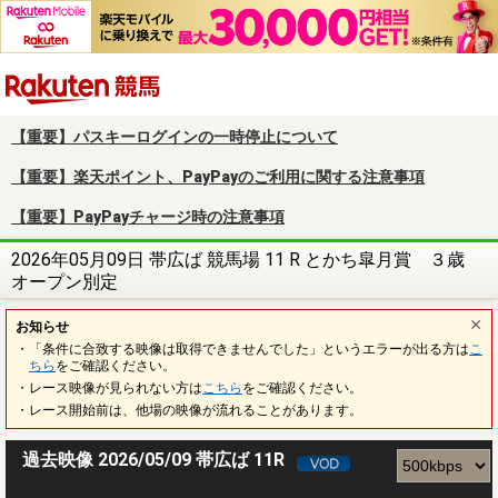
楽天競馬
【重要】パスキーログインの一時停止について
【重要】楽天ポイント、PayPayのご利用に関する注意事項
【重要】PayPayチャージ時の注意事項
2026年05月09日 帯広ば 競馬場 11 R とかち皐月賞 ３歳
オープン別定
お知らせ
・「条件に合致する映像は取得できませんでした」というエラーが出る方は
こ
ちら
をご確認ください。
・レース映像が見られない方は
こちら
をご確認ください。
・レース開始前は、他場の映像が流れることがあります。
過去映像 2026/05/09 帯広ば 11R