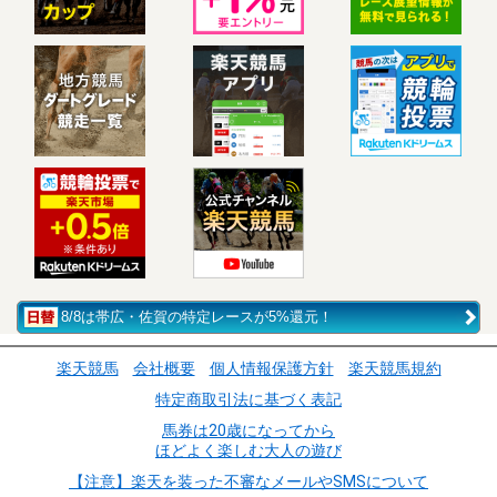
8/8は帯広・佐賀の特定レースが5%還元！
楽天競馬
会社概要
個人情報保護方針
楽天競馬規約
特定商取引法に基づく表記
馬券は20歳になってから
ほどよく楽しむ大人の遊び
【注意】楽天を装った不審なメールやSMSについて