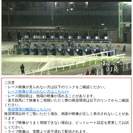
ご注意
・レース映像が見られない方は以下のリンクをご確認ください。
レース映像が見られない方はこちら>>
・レース開始前は、他場の映像が流れることがあります。
・楽天競馬にて映像をご視聴いただく際の推奨環境は以下のリンクからご確認
ください。
推奨環境の確認はこちら>>
推奨環境以外でご覧いただく場合、画面や映像が正しく表示されないことがあ
ります。
・ライブ映像がうまく視聴できない場合は、ビットレート設定を変更してお試
しください。
・ライブ映像は、実際より若干遅れて配信されます。