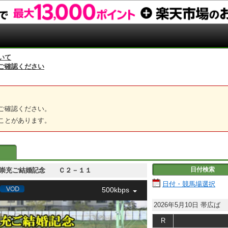
いて
ご確認ください
ご確認ください。
ことがあります。
日付検索
 春花＆崇充ご結婚記念 Ｃ２－１１
日付・競馬場選択
500kbps
2026年5月10日
帯広ば
R