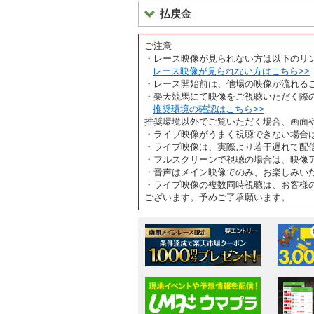
払戻金
ご注意
・レース映像が見られない方は以下のリ
レース映像が見られない方はこちら>>
・レース開始前は、他場の映像が流れる
・楽天競馬にて映像をご視聴いただく際
推奨環境の確認はこちら>>
推奨環境以外でご覧いただく場合、画面
・ライブ映像がうまく視聴できない場合
・ライブ映像は、実際より若干遅れて配
・フルスクリーンで視聴の場合は、映像
・音声はメイン映像でのみ、お楽しみい
・ライブ映像の複数同時視聴は、お客様
ございます。予めご了承願います。