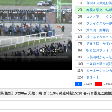
1R
良樹４９才絶好
2R
春花＆崇充ご結
3R
コスノ宴 Ｃ２
4R
ブレイクスルー
5R
第２回 西井賞
6R
祝てるぞう５６
7R
第５７回 かず
8R
明＆鷲見ファミ
9R
～美浦村から～
10R
一条莉々華生誕
11R
12R
Ｂ３－１
I
GI/JpnI
II
GII/Jpn
ば競馬 第2日 ダ200m 天候：晴 ダ：1.9% 発走時刻15:10 春花＆崇