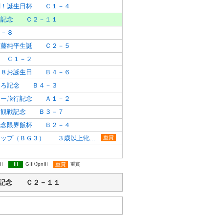
調！誕生日杯 Ｃ１－４
婚記念 Ｃ２－１１
－８
伊藤純平生誕 Ｃ２－５
 Ｃ１－２
５８お誕生日 Ｂ４－６
ひろ記念 Ｂ４－３
リー旅行記念 Ａ１－２
初観戦記念 Ｂ３－７
記念限界飯杯 Ｂ２－４
カーネーションカップ（ＢＧ３） ３歳以上牝馬オープン別定
重賞
II
III
GIII/JpnIII
重賞
重賞
充ご結婚記念 Ｃ２－１１