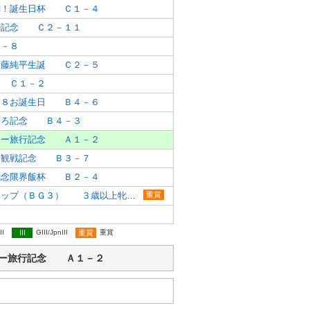
調！誕生日杯 Ｃ１－４
婚記念 Ｃ２－１１
－８
伊藤純平生誕 Ｃ２－５
 Ｃ１－２
５８お誕生日 Ｂ４－６
ひろ記念 Ｂ４－３
リー旅行記念 Ａ１－２
初観戦記念 Ｂ３－７
記念限界飯杯 Ｂ２－４
カーネーションカップ（ＢＧ３） ３歳以上牝馬オープン別定
重賞
II
III
GIII/JpnIII
重賞
重賞
ファミリー旅行記念 Ａ１－２