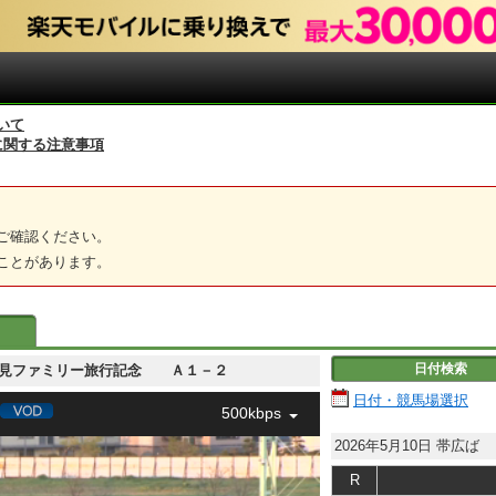
いて
に関する注意事項
ご確認ください。
ことがあります。
日付検索
 明＆鷲見ファミリー旅行記念 Ａ１－２
日付・競馬場選択
500kbps
2026年5月10日
帯広ば
R