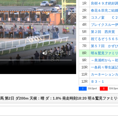
1R
良樹４９才絶好
2R
春花＆崇充ご結
3R
コスノ宴 Ｃ２
4R
ブレイクスルー
5R
第２回 西井賞
6R
祝てるぞう５６
7R
第５７回 かず
8R
明＆鷲見ファミ
9R
～美浦村から～
10R
一条莉々華生誕
11R
12R
Ｂ３－１
I
GI/JpnI
II
GII/Jpn
広ば競馬 第2日 ダ200m 天候：晴 ダ：1.8% 発走時刻18:20 明＆鷲見