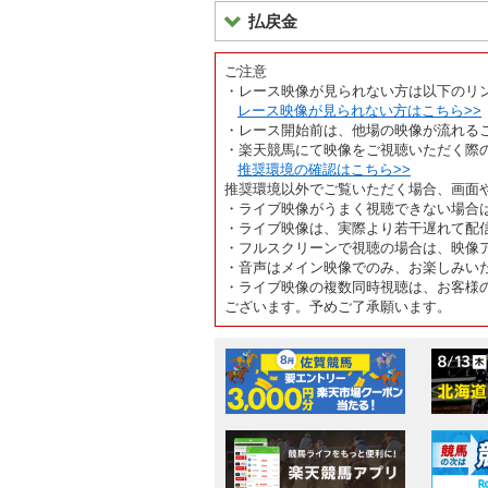
払戻金
ご注意
・レース映像が見られない方は以下のリ
レース映像が見られない方はこちら>>
・レース開始前は、他場の映像が流れる
・楽天競馬にて映像をご視聴いただく際
推奨環境の確認はこちら>>
推奨環境以外でご覧いただく場合、画面
・ライブ映像がうまく視聴できない場合
・ライブ映像は、実際より若干遅れて配
・フルスクリーンで視聴の場合は、映像
・音声はメイン映像でのみ、お楽しみい
・ライブ映像の複数同時視聴は、お客様
ございます。予めご了承願います。