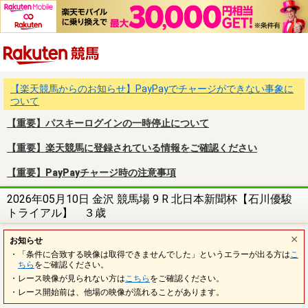
楽天競馬
【楽天競馬からのお知らせ】PayPayでチャージができない事象に
ついて
【重要】パスキーログインの一時停止について
【重要】楽天競馬に登録されている情報をご確認ください
【重要】PayPayチャージ時の注意事項
2026年05月10日 金沢 競馬場 9 R 北日本新聞杯【石川優駿
トライアル】 ３歳
お知らせ
・「条件に合致する映像は取得できませんでした」というエラーが出る方は
こ
ちら
をご確認ください。
・レース映像が見られない方は
こちら
をご確認ください。
・レース開始前は、他場の映像が流れることがあります。