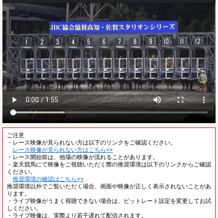
ご注意
・レース映像が見られない方は以下のリンクをご確認ください。
レース映像が見られない方はこちら>>
・レース開始前は、他場の映像が流れることがあります。
・楽天競馬にて映像をご視聴いただく際の推奨環境は以下のリンクからご確認
ください。
推奨環境の確認はこちら>>
推奨環境以外でご覧いただく場合、画面や映像が正しく表示されないことがあ
ります。
・ライブ映像がうまく視聴できない場合は、ビットレート設定を変更してお試
しください。
・ライブ映像は、実際より若干遅れて配信されます。