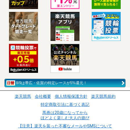
8/9は帯広・佐賀の特定レースが5%還元！
楽天競馬
会社概要
個人情報保護方針
楽天競馬規約
特定商取引法に基づく表記
馬券は20歳になってから
ほどよく楽しむ大人の遊び
【注意】楽天を装った不審なメールやSMSについて