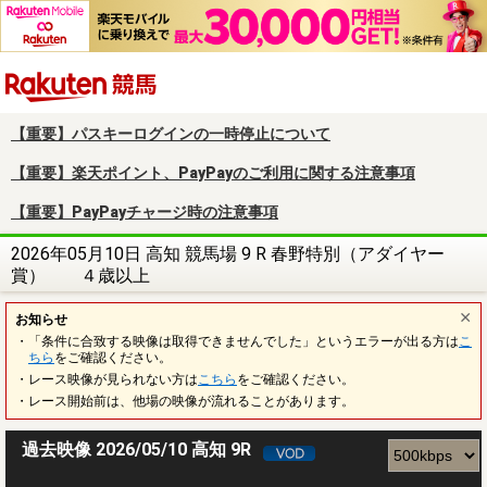
楽天競馬
【重要】パスキーログインの一時停止について
【重要】楽天ポイント、PayPayのご利用に関する注意事項
【重要】PayPayチャージ時の注意事項
2026年05月10日 高知 競馬場 9 R 春野特別（アダイヤー
賞） ４歳以上
お知らせ
・「条件に合致する映像は取得できませんでした」というエラーが出る方は
こ
ちら
をご確認ください。
・レース映像が見られない方は
こちら
をご確認ください。
・レース開始前は、他場の映像が流れることがあります。
過去映像 2026/05/10 高知 9R