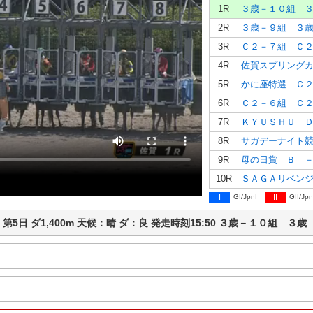
1R
３歳－１０組 
2R
３歳－９組 ３
3R
Ｃ２－７組 Ｃ
4R
佐賀スプリング
5R
かに座特選 Ｃ
6R
Ｃ２－６組 Ｃ
7R
ＫＹＵＳＨＵ 
8R
サガデーナイト
9R
母の日賞 Ｂ 
10R
ＳＡＧＡリベン
I
GI/JpnI
II
GII/Jpn
競馬 第5日 ダ1,400m 天候：晴 ダ：良 発走時刻15:50 ３歳－１０組 ３