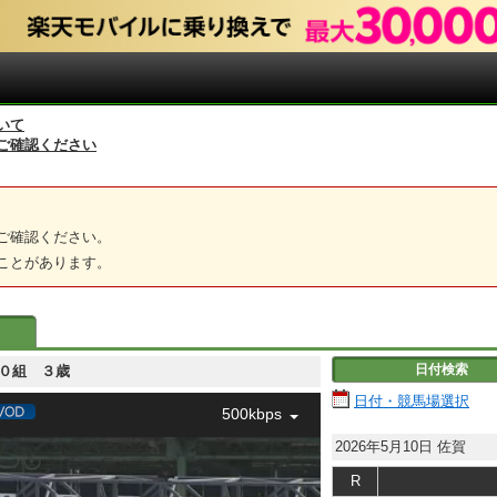
いて
ご確認ください
ご確認ください。
ことがあります。
日付検索
歳－１０組 ３歳
日付・競馬場選択
500kbps
2026年5月10日
佐賀
R