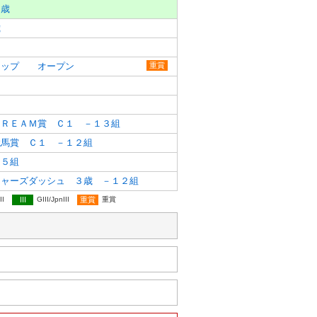
３歳
歳
２
カップ オープン
重賞
２
２
ＤＲＥＡＭ賞 Ｃ１ －１３組
競馬賞 Ｃ１ －１２組
－５組
ジャーズダッシュ ３歳 －１２組
II
III
GIII/JpnIII
重賞
重賞
歳