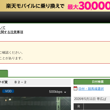
いて
に関する注意事項
ご確認ください。
ことがあります。
日付検索
 アオサギ賞 Ｂ２－２
日付・競馬場選択
500kbps
2026年5月11日
帯広ば
R