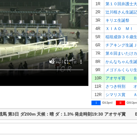
1R
第１０回弁護士
2R
辻川桜さん生誕
3R
キリエ生誕祭 
4R
ＸＩＡＯ ＭＩ
5R
稲垣成弥３６歳
6R
チアキング生誕
7R
第６回まいたけ
8R
かんなちゃん生
9R
メゴドルくらり
10R
アオサギ賞 Ｂ
11R
さつき特別 オ
12R
シマリス賞 Ａ
I
GI/JpnI
II
GII/Jpn
広ば競馬 第3日 ダ200m 天候：晴 ダ：1.3% 発走時刻19:30 アオサギ賞