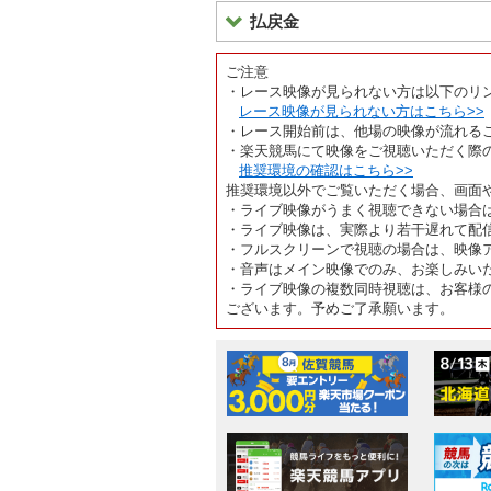
払戻金
ご注意
・レース映像が見られない方は以下のリ
レース映像が見られない方はこちら>>
・レース開始前は、他場の映像が流れる
・楽天競馬にて映像をご視聴いただく際
推奨環境の確認はこちら>>
推奨環境以外でご覧いただく場合、画面
・ライブ映像がうまく視聴できない場合
・ライブ映像は、実際より若干遅れて配
・フルスクリーンで視聴の場合は、映像
・音声はメイン映像でのみ、お楽しみい
・ライブ映像の複数同時視聴は、お客様
ございます。予めご了承願います。