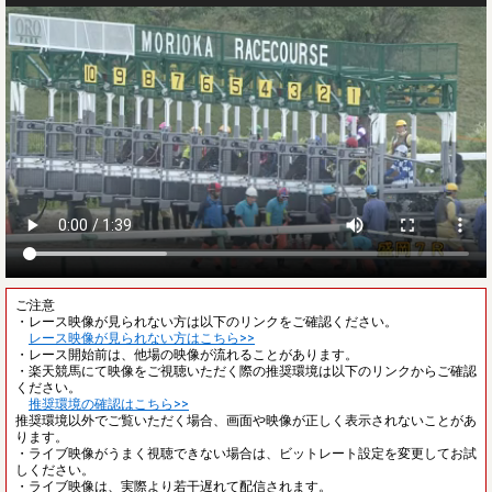
ご注意
・レース映像が見られない方は以下のリンクをご確認ください。
レース映像が見られない方はこちら>>
・レース開始前は、他場の映像が流れることがあります。
・楽天競馬にて映像をご視聴いただく際の推奨環境は以下のリンクからご確認
ください。
推奨環境の確認はこちら>>
推奨環境以外でご覧いただく場合、画面や映像が正しく表示されないことがあ
ります。
・ライブ映像がうまく視聴できない場合は、ビットレート設定を変更してお試
しください。
・ライブ映像は、実際より若干遅れて配信されます。