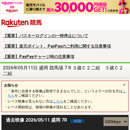
楽天競馬
【重要】パスキーログインの一時停止について
【重要】楽天ポイント、PayPayのご利用に関する注意事項
【重要】PayPayチャージ時の注意事項
2026年05月11日 盛岡 競馬場 7 R ３歳Ｃ２二組 ３歳Ｃ２
二組
お知らせ
・「条件に合致する映像は取得できませんでした」というエラーが出る方は
こ
ちら
をご確認ください。
・レース映像が見られない方は
こちら
をご確認ください。
・レース開始前は、他場の映像が流れることがあります。
過去映像 2026/05/11 盛岡 7R