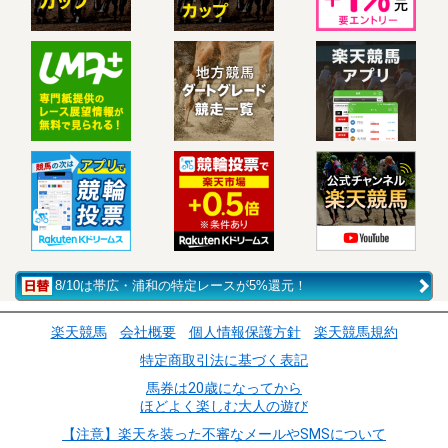
8/10は帯広・浦和の特定レースが5%還元！
楽天競馬
会社概要
個人情報保護方針
楽天競馬規約
特定商取引法に基づく表記
馬券は20歳になってから
ほどよく楽しむ大人の遊び
【注意】楽天を装った不審なメールやSMSについて