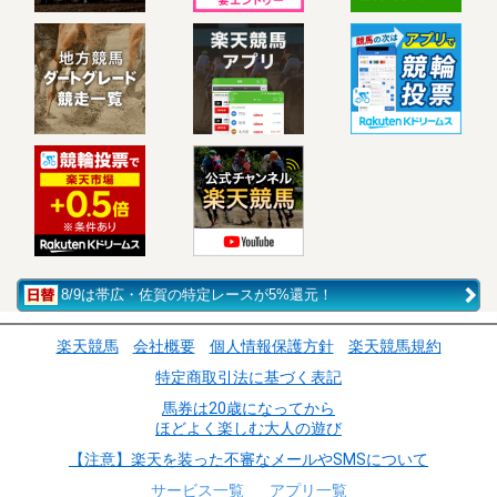
8/9は帯広・佐賀の特定レースが5%還元！
楽天競馬
会社概要
個人情報保護方針
楽天競馬規約
特定商取引法に基づく表記
馬券は20歳になってから
ほどよく楽しむ大人の遊び
【注意】楽天を装った不審なメールやSMSについて
サービス一覧
アプリ一覧