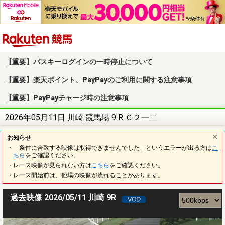
楽天競馬
【重要】パスキーログインの一時停止について
【重要】楽天ポイント、PayPayのご利用に関する注意事項
【重要】PayPayチャージ時の注意事項
2026年05月11日 川崎 競馬場 9 R Ｃ２一二
お知らせ
・「条件に合致する映像は取得できませんでした」というエラーが出る方は
こ
ちら
をご確認ください。
・レース映像が見られない方は
こちら
をご確認ください。
・レース開始前は、他場の映像が流れることがあります。
過去映像 2026/05/11 川崎 9R