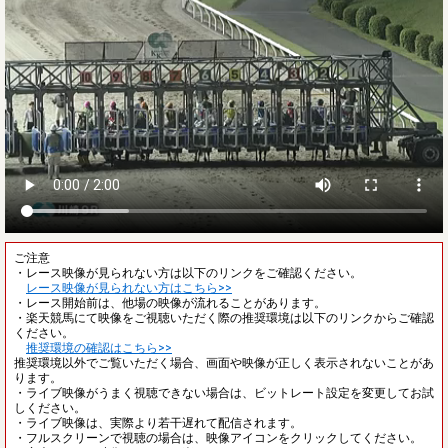
ご注意
・レース映像が見られない方は以下のリンクをご確認ください。
レース映像が見られない方はこちら>>
・レース開始前は、他場の映像が流れることがあります。
・楽天競馬にて映像をご視聴いただく際の推奨環境は以下のリンクからご確認
ください。
推奨環境の確認はこちら>>
推奨環境以外でご覧いただく場合、画面や映像が正しく表示されないことがあ
ります。
・ライブ映像がうまく視聴できない場合は、ビットレート設定を変更してお試
しください。
・ライブ映像は、実際より若干遅れて配信されます。
・フルスクリーンで視聴の場合は、映像アイコンをクリックしてください。