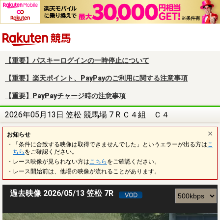
楽天競馬
【重要】パスキーログインの一時停止について
【重要】楽天ポイント、PayPayのご利用に関する注意事項
【重要】PayPayチャージ時の注意事項
2026年05月13日 笠松 競馬場 7 R Ｃ４組 Ｃ４
お知らせ
・「条件に合致する映像は取得できませんでした」というエラーが出る方は
こ
ちら
をご確認ください。
・レース映像が見られない方は
こちら
をご確認ください。
・レース開始前は、他場の映像が流れることがあります。
過去映像 2026/05/13 笠松 7R