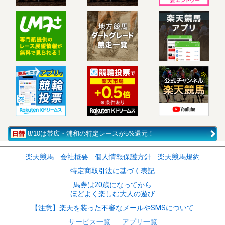
8/10は帯広・浦和の特定レースが5%還元！
楽天競馬
会社概要
個人情報保護方針
楽天競馬規約
特定商取引法に基づく表記
馬券は20歳になってから
ほどよく楽しむ大人の遊び
【注意】楽天を装った不審なメールやSMSについて
サービス一覧
アプリ一覧