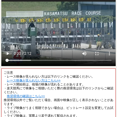
ご注意
・レース映像が見られない方は以下のリンクをご確認ください。
レース映像が見られない方はこちら>>
・レース開始前は、他場の映像が流れることがあります。
・楽天競馬にて映像をご視聴いただく際の推奨環境は以下のリンクからご確認
ください。
推奨環境の確認はこちら>>
推奨環境以外でご覧いただく場合、画面や映像が正しく表示されないことがあ
ります。
・ライブ映像がうまく視聴できない場合は、ビットレート設定を変更してお試
しください。
・ライブ映像は、実際より若干遅れて配信されます。