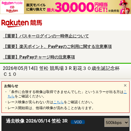
楽天競馬
【重要】パスキーログインの一時停止について
【重要】楽天ポイント、PayPayのご利用に関する注意事項
【重要】PayPayチャージ時の注意事項
2026年05月14日 笠松 競馬場 3 R 彩花３０歳生誕記念杯
Ｃ１０
お知らせ
・「条件に合致する映像は取得できませんでした」というエラーが出る方は
こ
ちら
をご確認ください。
・レース映像が見られない方は
こちら
をご確認ください。
・レース開始前は、他場の映像が流れることがあります。
過去映像 2026/05/14 笠松 3R