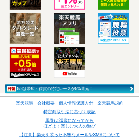
8/8は帯広・佐賀の特定レースが5%還元！
楽天競馬
会社概要
個人情報保護方針
楽天競馬規約
特定商取引法に基づく表記
馬券は20歳になってから
ほどよく楽しむ大人の遊び
【注意】楽天を装った不審なメールやSMSについて