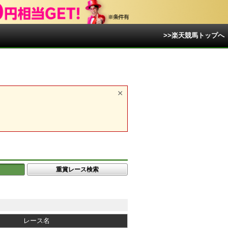
>>楽天競馬トップへ
重賞レース検索
レース名