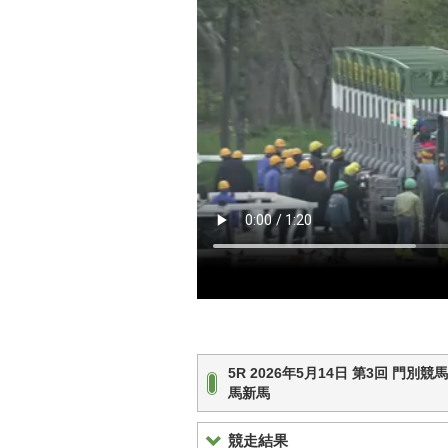
5R 2026年5月14日 第3回 門別
馬新馬
競走結果