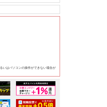
るいはパソコンの操作ができない場合が