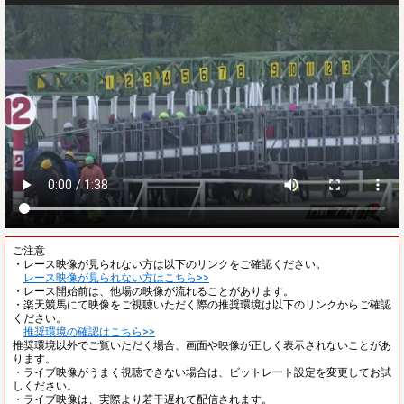
ご注意
・レース映像が見られない方は以下のリンクをご確認ください。
レース映像が見られない方はこちら>>
・レース開始前は、他場の映像が流れることがあります。
・楽天競馬にて映像をご視聴いただく際の推奨環境は以下のリンクからご確認
ください。
推奨環境の確認はこちら>>
推奨環境以外でご覧いただく場合、画面や映像が正しく表示されないことがあ
ります。
・ライブ映像がうまく視聴できない場合は、ビットレート設定を変更してお試
しください。
・ライブ映像は、実際より若干遅れて配信されます。