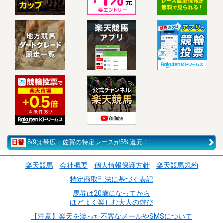
8/9は帯広・佐賀の特定レースが5%還元！
楽天競馬
会社概要
個人情報保護方針
楽天競馬規約
特定商取引法に基づく表記
馬券は20歳になってから
ほどよく楽しむ大人の遊び
【注意】楽天を装った不審なメールやSMSについて