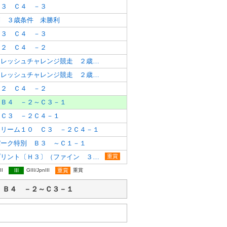
－３ Ｃ４ －３
利 ３歳条件 未勝利
－３ Ｃ４ －３
－２ Ｃ４ －２
ＪＲＡ認定競走フレッシュチャレンジ競走 ２歳 牝馬新馬
ＪＲＡ認定競走フレッシュチャレンジ競走 ２歳 新馬
－２ Ｃ４ －２
 Ｂ４ －２～Ｃ３－１
 Ｃ３ －２Ｃ４－１
ドリーム１０ Ｃ３ －２Ｃ４－１
パーク特別 Ｂ３ ～Ｃ１－１
フロイラインスプリント〔Ｈ３〕（ファイン ３歳 牝馬オープン
重賞
II
III
GIII/JpnIII
重賞
重賞
シ特別 Ｂ４ －２～Ｃ３－１