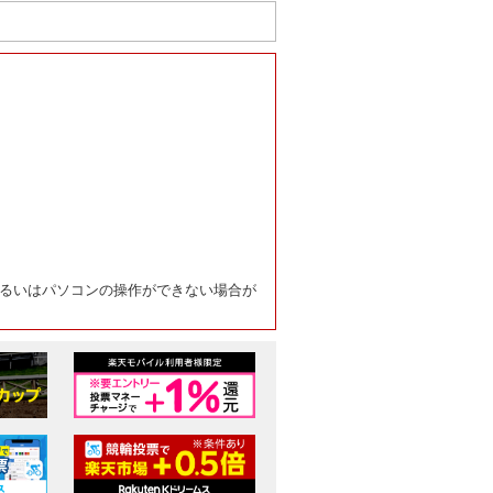
るいはパソコンの操作ができない場合が