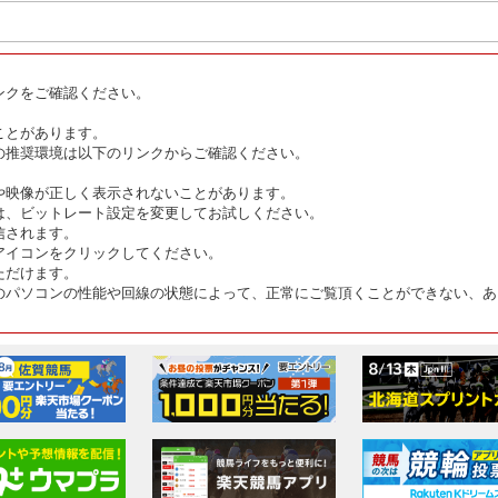
ンクをご確認ください。
ことがあります。
の推奨環境は以下のリンクからご確認ください。
や映像が正しく表示されないことがあります。
は、ビットレート設定を変更してお試しください。
信されます。
アイコンをクリックしてください。
ただけます。
のパソコンの性能や回線の状態によって、正常にご覧頂くことができない、あ