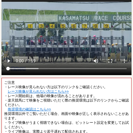
ご注意
・レース映像が見られない方は以下のリンクをご確認ください。
レース映像が見られない方はこちら>>
・レース開始前は、他場の映像が流れることがあります。
・楽天競馬にて映像をご視聴いただく際の推奨環境は以下のリンクからご確認
ください。
推奨環境の確認はこちら>>
推奨環境以外でご覧いただく場合、画面や映像が正しく表示されないことがあ
ります。
・ライブ映像がうまく視聴できない場合は、ビットレート設定を変更してお試
しください。
・ライブ映像は、実際より若干遅れて配信されます。