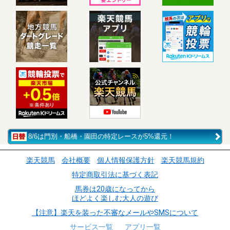
8/6は門別・船橋・園田の特定レースが5%還元！
楽天競馬
会社概要
個人情報保護方針
楽天競馬規約
特定商取引法に基づく表記
馬券は20歳になってから
ほどよく楽しむ大人の遊び
【注意】楽天を装った不審なメールやSMSについて
サービス一覧
アプリ一覧