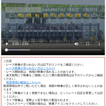
ご注意
・レース映像が見られない方は以下のリンクをご確認ください。
レース映像が見られない方はこちら>>
・レース開始前は、他場の映像が流れることがあります。
・楽天競馬にて映像をご視聴いただく際の推奨環境は以下のリンクからご確認
ください。
推奨環境の確認はこちら>>
推奨環境以外でご覧いただく場合、画面や映像が正しく表示されないことがあ
ります。
・ライブ映像がうまく視聴できない場合は、ビットレート設定を変更してお試
しください。
・ライブ映像は、実際より若干遅れて配信されます。
・フルスクリーンで視聴の場合は、映像アイコンをクリックしてください。