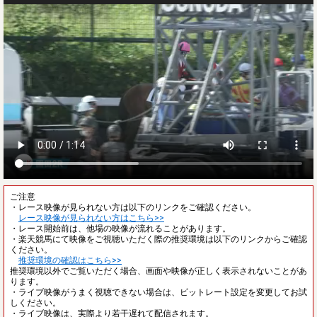
ご注意
・レース映像が見られない方は以下のリンクをご確認ください。
レース映像が見られない方はこちら>>
・レース開始前は、他場の映像が流れることがあります。
・楽天競馬にて映像をご視聴いただく際の推奨環境は以下のリンクからご確認
ください。
推奨環境の確認はこちら>>
推奨環境以外でご覧いただく場合、画面や映像が正しく表示されないことがあ
ります。
・ライブ映像がうまく視聴できない場合は、ビットレート設定を変更してお試
しください。
・ライブ映像は、実際より若干遅れて配信されます。