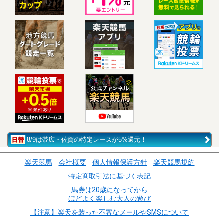
8/9は帯広・佐賀の特定レースが5%還元！
楽天競馬
会社概要
個人情報保護方針
楽天競馬規約
特定商取引法に基づく表記
馬券は20歳になってから
ほどよく楽しむ大人の遊び
【注意】楽天を装った不審なメールやSMSについて