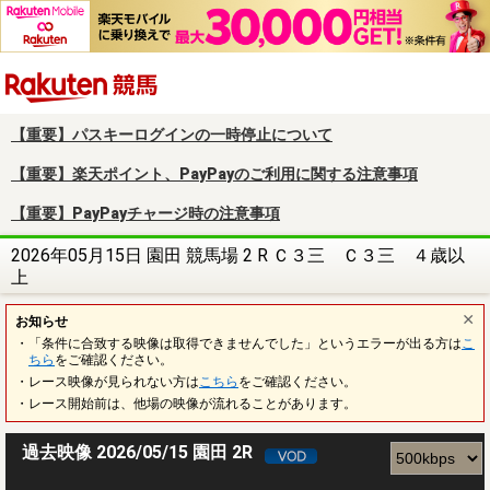
楽天競馬
【重要】パスキーログインの一時停止について
【重要】楽天ポイント、PayPayのご利用に関する注意事項
【重要】PayPayチャージ時の注意事項
2026年05月15日 園田 競馬場 2 R Ｃ３三 Ｃ３三 ４歳以
上
お知らせ
・「条件に合致する映像は取得できませんでした」というエラーが出る方は
こ
ちら
をご確認ください。
・レース映像が見られない方は
こちら
をご確認ください。
・レース開始前は、他場の映像が流れることがあります。
過去映像 2026/05/15 園田 2R