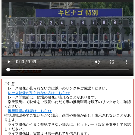
ご注意
・レース映像が見られない方は以下のリンクをご確認ください。
レース映像が見られない方はこちら>>
・レース開始前は、他場の映像が流れることがあります。
・楽天競馬にて映像をご視聴いただく際の推奨環境は以下のリンクからご確認
ください。
推奨環境の確認はこちら>>
推奨環境以外でご覧いただく場合、画面や映像が正しく表示されないことがあ
ります。
・ライブ映像がうまく視聴できない場合は、ビットレート設定を変更してお試
しください。
・ライブ映像は、実際より若干遅れて配信されます。