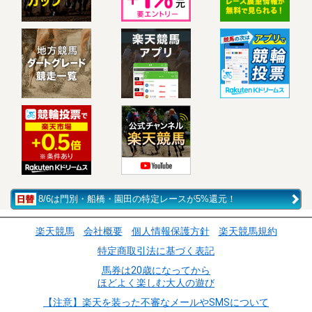
8/6は門別・船橋・園田の特定レースが5%還元！
楽天競馬
会社概要
個人情報保護方針
楽天競馬規約
特定商取引法に基づく表記
馬券は20歳になってから
ほどよく楽しむ大人の遊び
【注意】楽天を装った不審なメールやSMSについて