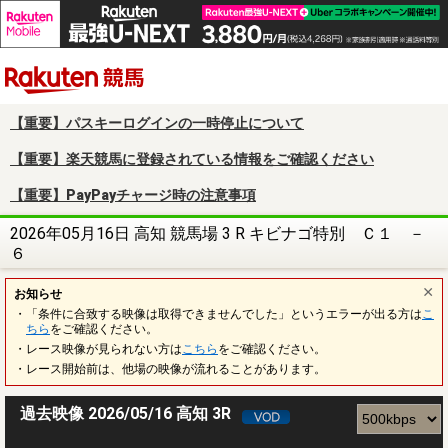
楽天競馬
【重要】パスキーログインの一時停止について
【重要】楽天競馬に登録されている情報をご確認ください
【重要】PayPayチャージ時の注意事項
2026年05月16日 高知 競馬場 3 R キビナゴ特別 Ｃ１ －
６
お知らせ
・「条件に合致する映像は取得できませんでした」というエラーが出る方は
こ
ちら
をご確認ください。
・レース映像が見られない方は
こちら
をご確認ください。
・レース開始前は、他場の映像が流れることがあります。
過去映像 2026/05/16 高知 3R