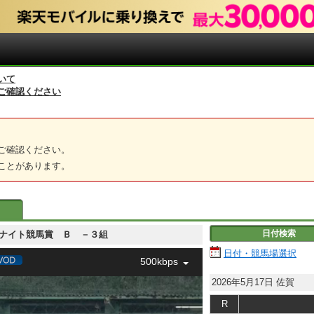
いて
ご確認ください
ご確認ください。
ことがあります。
日付検索
ガデーナイト競馬賞 Ｂ －３組
日付・競馬場選択
500kbps
2026年5月17日
佐賀
R