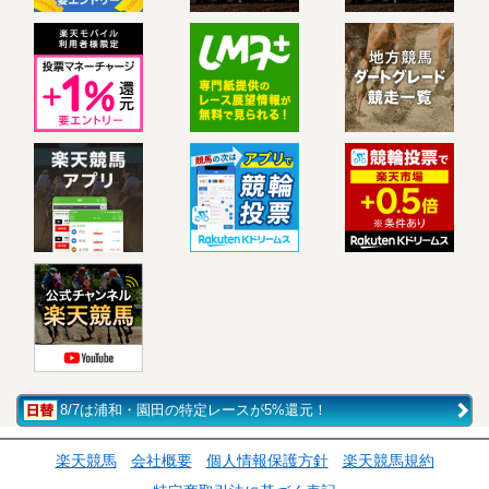
8/7は浦和・園田の特定レースが5%還元！
楽天競馬
会社概要
個人情報保護方針
楽天競馬規約