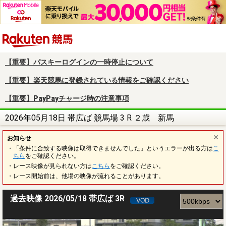
楽天競馬
【重要】パスキーログインの一時停止について
【重要】楽天競馬に登録されている情報をご確認ください
【重要】PayPayチャージ時の注意事項
2026年05月18日 帯広ば 競馬場 3 R ２歳 新馬
お知らせ
・「条件に合致する映像は取得できませんでした」というエラーが出る方は
こ
ちら
をご確認ください。
・レース映像が見られない方は
こちら
をご確認ください。
・レース開始前は、他場の映像が流れることがあります。
過去映像 2026/05/18 帯広ば 3R