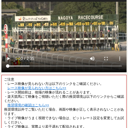
ご注意
・レース映像が見られない方は以下のリンクをご確認ください。
レース映像が見られない方はこちら>>
・レース開始前は、他場の映像が流れることがあります。
・楽天競馬にて映像をご視聴いただく際の推奨環境は以下のリンクからご確認
ください。
推奨環境の確認はこちら>>
推奨環境以外でご覧いただく場合、画面や映像が正しく表示されないことがあ
ります。
・ライブ映像がうまく視聴できない場合は、ビットレート設定を変更してお試
しください。
・ライブ映像は、実際より若干遅れて配信されます。