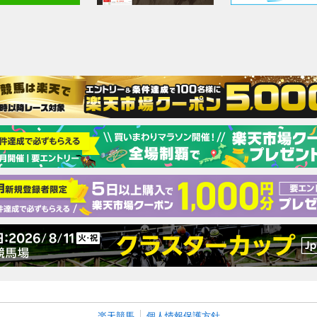
楽天競馬
個人情報保護方針