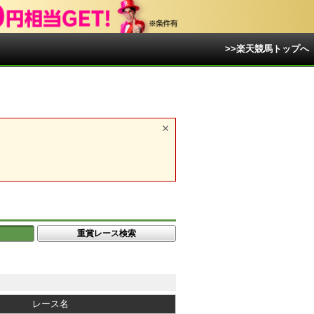
>>楽天競馬トップへ
重賞レース検索
レース名