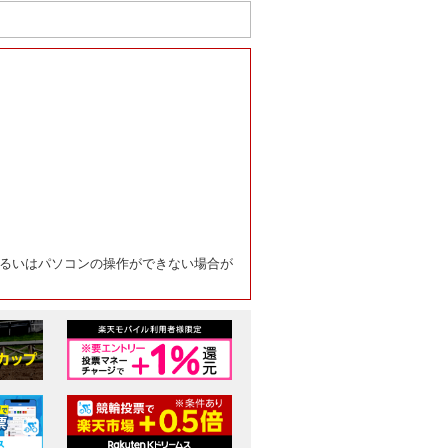
るいはパソコンの操作ができない場合が