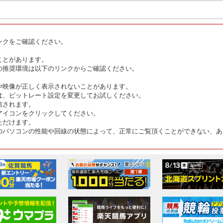
ンクをご確認ください。
ことがあります。
の推奨環境は以下のリンクからご確認ください。
や映像が正しく表示されないことがあります。
は、ビットレート設定を変更してお試しください。
信されます。
アイコンをクリックしてください。
ただけます。
のパソコンの性能や回線の状態によって、正常にご覧頂くことができない、あ