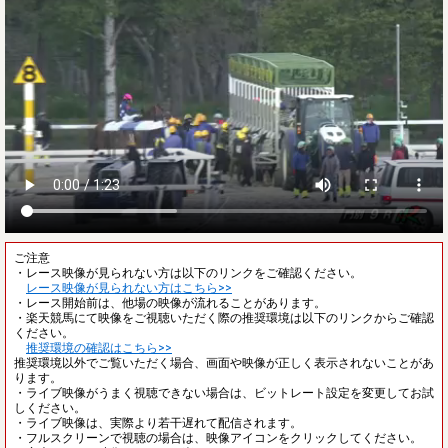
ご注意
・レース映像が見られない方は以下のリンクをご確認ください。
レース映像が見られない方はこちら>>
・レース開始前は、他場の映像が流れることがあります。
・楽天競馬にて映像をご視聴いただく際の推奨環境は以下のリンクからご確認
ください。
推奨環境の確認はこちら>>
推奨環境以外でご覧いただく場合、画面や映像が正しく表示されないことがあ
ります。
・ライブ映像がうまく視聴できない場合は、ビットレート設定を変更してお試
しください。
・ライブ映像は、実際より若干遅れて配信されます。
・フルスクリーンで視聴の場合は、映像アイコンをクリックしてください。