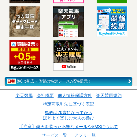
8/8は帯広・佐賀の特定レースが5%還元！
楽天競馬
会社概要
個人情報保護方針
楽天競馬規約
特定商取引法に基づく表記
馬券は20歳になってから
ほどよく楽しむ大人の遊び
【注意】楽天を装った不審なメールやSMSについて
サービス一覧
アプリ一覧