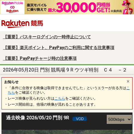
楽天競馬
【重要】パスキーログインの一時停止について
【重要】楽天ポイント、PayPayのご利用に関する注意事項
【重要】PayPayチャージ時の注意事項
2026年05月20日 門別 競馬場 9 R ウツギ特別 Ｃ４ －２
お知らせ
・「条件に合致する映像は取得できませんでした」というエラーが出る方は
こ
ちら
をご確認ください。
・レース映像が見られない方は
こちら
をご確認ください。
・レース開始前は、他場の映像が流れることがあります。
過去映像 2026/05/20 門別 9R