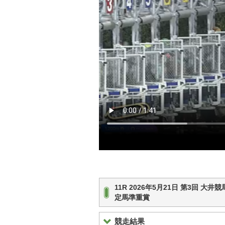
11R 2026年5月21日 第3回 大
定馬準重賞
競走結果