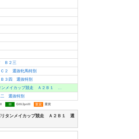
賞 Ｂ２三
 Ｃ２ 選抜牝馬特別
 Ｂ３四 選抜特別
’２６メトロポリタンメイカップ競走 Ａ２Ｂ１ 選定馬準重賞
３二 選抜特別
II
III
GIII/JpnIII
重賞
重賞
２６メトロポリタンメイカップ競走 Ａ２Ｂ１ 選