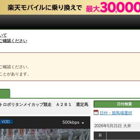
いて
ご確認ください
ご確認ください。
ことがあります。
日付検索
 ’２６メトロポリタンメイカップ競走 Ａ２Ｂ１ 選定馬
日付・競馬場選択
500kbps
2026年5月21日
大井
R