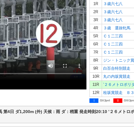
1R
３歳六七八
2R
３歳六七八
3R
３歳六七八
4R
３歳 選抜牝馬
5R
Ｃ１二三四
6R
Ｃ１二三四
7R
Ｃ１二三四
8R
ジン・トニック
9R
白百合特別競走
10R
丸の内坂賞競走
11R
12R
桂坂賞競走 Ｂ
I
GI/JpnI
II
GII/Jpn
井競馬 第4日 ダ1,200m (外) 天候：雨 ダ：稍重 発走時刻20:10 ’